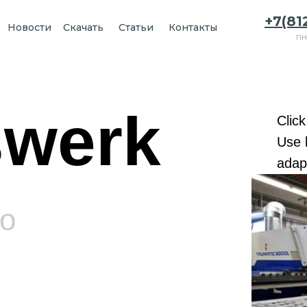
+7(81
Новости
Скачать
Статьи
Контакты
пн
werk
Click
Use 
adapt
о