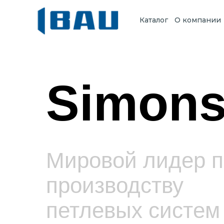
Каталог
О компании
Simons
Мировой лидер п
производству
петлевых систем