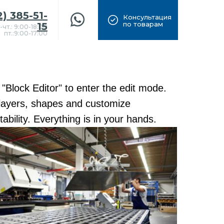
2) 385-51-
Консультация
по товарам
15
-чт.: 9:00-18:00
пт.:9:00-17:00
 "Block Editor" to enter the edit mode.
layers, shapes and customize
ability. Everything is in your hands.