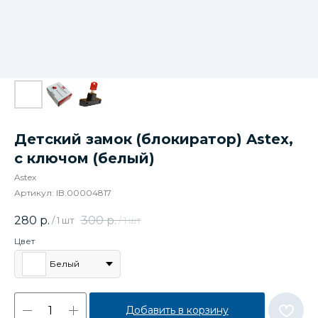
Детский замок (блокиратор) Astex,
с ключом (белый)
Astex
Артикул:
IB.00004817
280
р.
300
р.
/
1 шт
/
1 шт
Цвет
Белый
Добавить в корзину