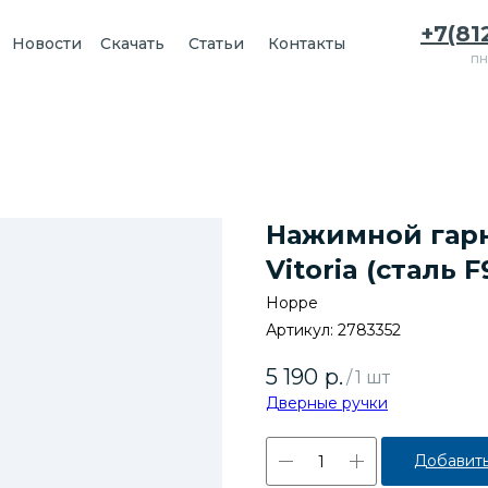
+7(81
Новости
Скачать
Статьи
Контакты
пн
Нажимной гарн
Vitoria (сталь 
Hoppe
Артикул:
2783352
5 190
р.
/
1 шт
Дверные ручки
Добавить