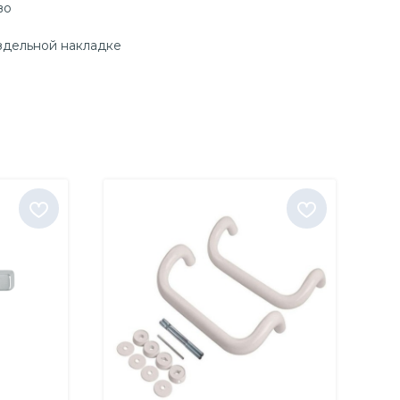
во
здельной накладке