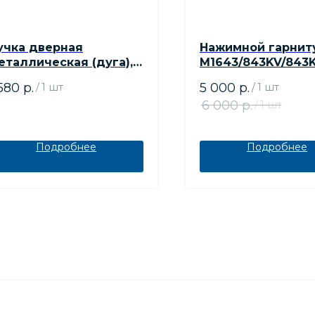
учка дверная
Нажимной гарнит
еталлическая (дуга),
M1643/843KV/843
/о 300, ширина
Dallas (мат. хром F
 580
р.
5 000
р.
/
1 шт
/
1 шт
рофиля 70 мм
штифт 37-42 мм, 
6 000
р.
/
1 шт
Подробнее
Подробнее