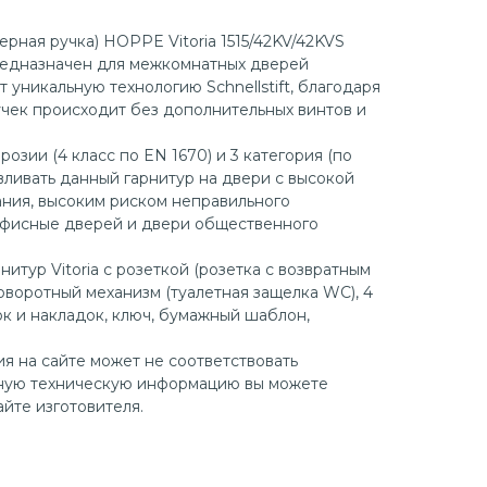
рная ручка) HOPPE Vitoria 1515/42KV/42KVS
редназначен для межкомнатных дверей
т уникальную технологию Schnellstift, благодаря
чек происходит без дополнительных винтов и
озии (4 класс по EN 1670) и 3 категория (по
вливать данный гарнитур на двери с высокой
ния, высоким риском неправильного
офисные дверей и двери общественного
нитур Vitoria c розеткой (розетка с возвратным
оворотный механизм (туалетная защелка WC), 4
ок и накладок, ключ, бумажный шаблон,
 на сайте может не соответствовать
ную техническую информацию вы можете
йте изготовителя.