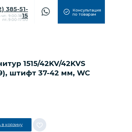
2) 385-51-
Консультация
по товарам
15
-чт.: 9:00-18:00
пт.:9:00-17:00
итур 1515/42KV/42KVS
F9), штифт 37-42 мм, WC
 в корзину