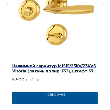
Нажимной гарнитур M1515/23KV/23KVS
Vitoria (латунь полир. F71), штифт 37-
42 мм, WC
5 500
р.
/
1 шт
Подробнее