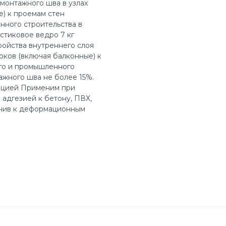
монтажного шва в узлах
) к проемам стен
нного строительства в
стиковое ведро 7 кг
ойства внутреннего слоя
оков (включая балконные) к
го и промышленного
жного шва не более 15%.
цией Применим при
адгезией к бетону, ПВХ,
йчив к деформационным