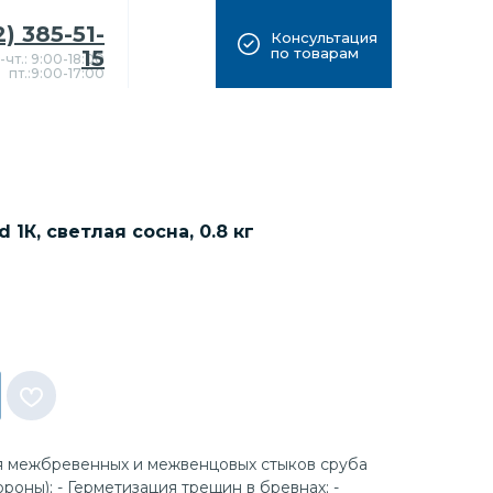
2) 385-51-
Консультация
по товарам
15
-чт.: 9:00-18:00
пт.:9:00-17:00
1К, светлая сосна, 0.8 кг
я межбревенных и межвенцовых стыков сруба
роны); - Герметизация трещин в бревнах; -