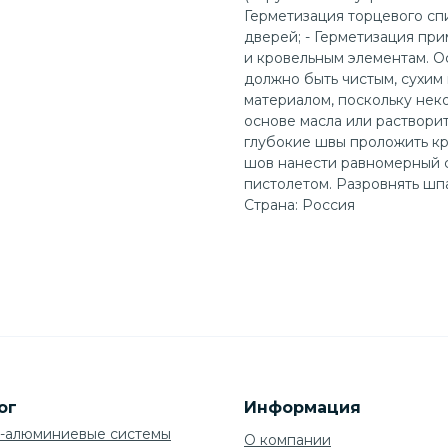
Герметизация торцевого спи
дверей; - Герметизация пр
и кровельным элементам. О
должно быть чистым, сухим
материалом, поскольку нек
основе масла или раствори
глубокие швы проложить к
шов нанести равномерный 
пистолетом. Разровнять шп
Страна: Россия
ог
Информация
-алюминиевые системы
О компании