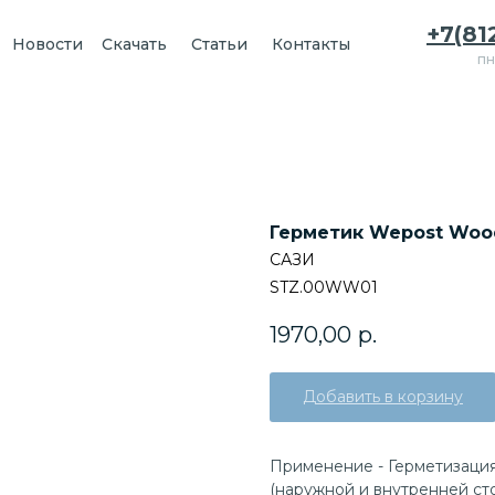
+7(81
Новости
Скачать
Статьи
Контакты
пн
Герметик Wepost Wood 
САЗИ
STZ.00WW01
1970,00
р.
Добавить в корзину
Применение - Герметизаци
(наружной и внутренней сто