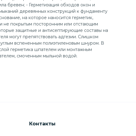
ла бревен; - Герметизация обходов окон и
имыканий деревянных конструкций к фундаменту
снование, на которое наносится герметик,
 и не покрытым посторонним или отстающим
оторые защитные и антисептирующие составы на
теля могут препятствовать адгезии. Слишком
руглым вспененным полиэтиленовым шнуром. В
слой герметика шпателем или монтажным
ателем, смоченным мыльной водой.
Контакты