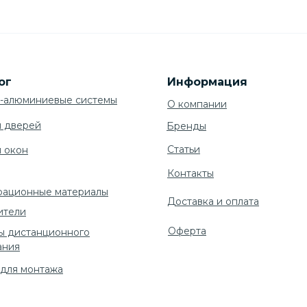
ог
Информация
-алюминиевые системы
О компании
я дверей
Бренды
Cтатьи
я окон
Контакты
рационные материалы
Доставка и оплата
ители
Оферта
ы дистанционного
ания
 для монтажа