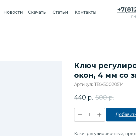
+7(81
Новости
Скачать
Статьи
Контакты
пн
Ключ регулир
окон, 4 мм со 
Артикул:
TB.V50020514
440
р.
500
р.
Добавить
Ключ регулировочный, пред