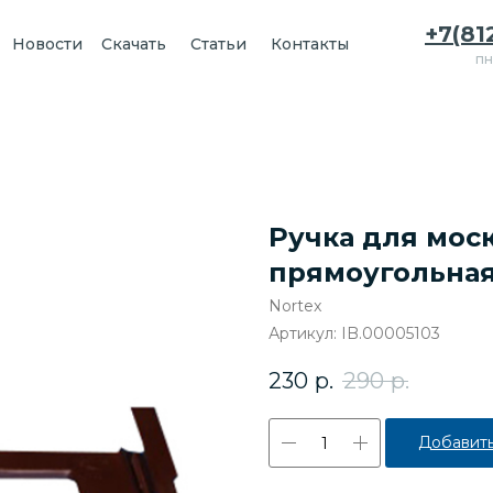
+7(81
Новости
Скачать
Статьи
Контакты
пн
Ручка для мос
прямоугольная
Nortex
Артикул:
IB.00005103
230
р.
290
р.
Добавить