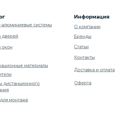
ог
Информация
-алюминиевые системы
О компании
я дверей
Бренды
Cтатьи
я окон
Контакты
рационные материалы
Доставка и оплата
ители
Оферта
ы дистанционного
ания
 для монтажа