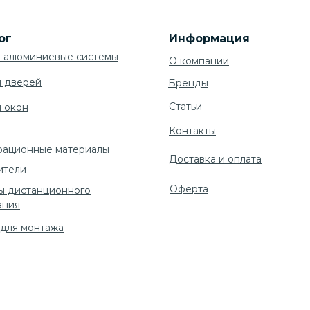
ог
Информация
-алюминиевые системы
О компании
я дверей
Бренды
Cтатьи
я окон
Контакты
рационные материалы
Доставка и оплата
ители
Оферта
ы дистанционного
ания
 для монтажа