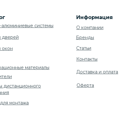
ог
Информация
-алюминиевые системы
О компании
я дверей
Бренды
Cтатьи
я окон
Контакты
рационные материалы
Доставка и оплата
ители
Оферта
ы дистанционного
ания
 для монтажа