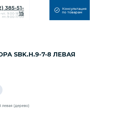
2) 385-51-
Консультация
по товарам
15
-чт.: 9:00-18:00
пт.:9:00-17:00
РА SBK.H.9-7-8 ЛЕВАЯ
 левая (дерево)