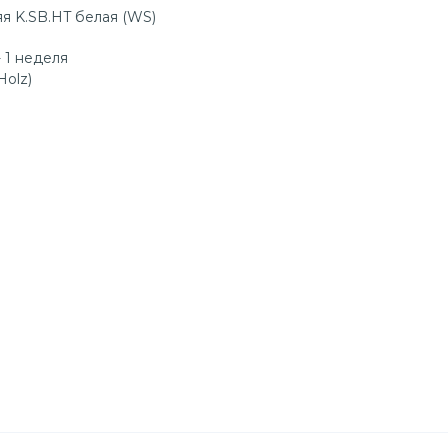
я K.SB.HT белая (WS)
 1 неделя
Holz)