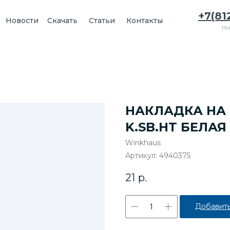
+7(81
Новости
Скачать
Статьи
Контакты
пн
НАКЛАДКА НА 
K.SB.HT БЕЛАЯ
Winkhaus
Артикул:
4940375
21
р.
Добавить