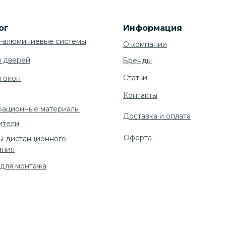
ог
Информация
-алюминиевые системы
О компании
я дверей
Бренды
Cтатьи
я окон
Контакты
рационные материалы
Доставка и оплата
ители
Оферта
ы дистанционного
ания
 для монтажа