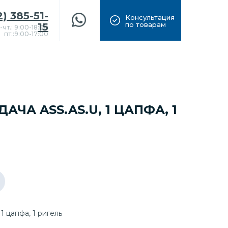
2) 385-51-
Консультация
по товарам
15
-чт.: 9:00-18:00
пт.:9:00-17:00
АЧА ASS.AS.U, 1 ЦАПФА, 1
1 цапфа, 1 ригель