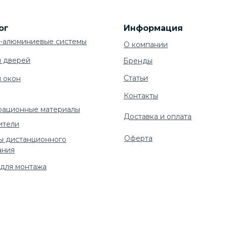
ог
Информация
-алюминиевые системы
О компании
я дверей
Бренды
Cтатьи
я окон
Контакты
рационные материалы
Доставка и оплата
ители
Оферта
ы дистанционного
ания
 для монтажа