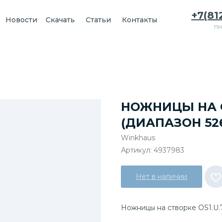
+7(81
Новости
Скачать
Статьи
Контакты
пн
НОЖНИЦЫ НА С
(ДИАПАЗОН 52
Winkhaus
Артикул:
4937983
Нет в наличии
Ножницы на створке OS1.U.