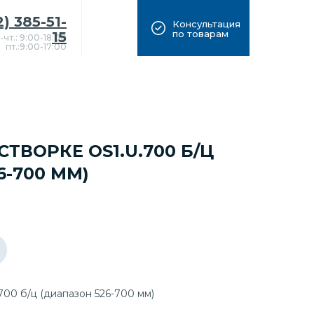
2) 385-51-
Консультация
по товарам
15
-чт.: 9:00-18:00
пт.:9:00-17:00
ТВОРКЕ OS1.U.700 Б/Ц
6-700 ММ)
700 б/ц (диапазон 526-700 мм)