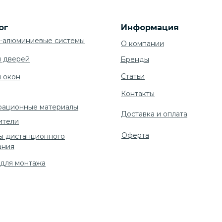
ог
Информация
-алюминиевые системы
О компании
я дверей
Бренды
Cтатьи
я окон
Контакты
рационные материалы
Доставка и оплата
ители
Оферта
ы дистанционного
ания
 для монтажа