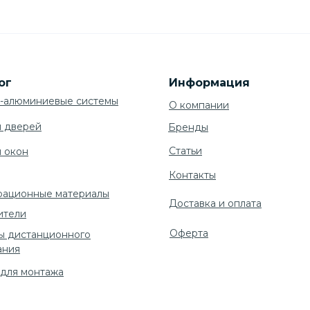
ог
Информация
-алюминиевые системы
О компании
я дверей
Бренды
Cтатьи
я окон
Контакты
рационные материалы
Доставка и оплата
ители
Оферта
ы дистанционного
ания
 для монтажа