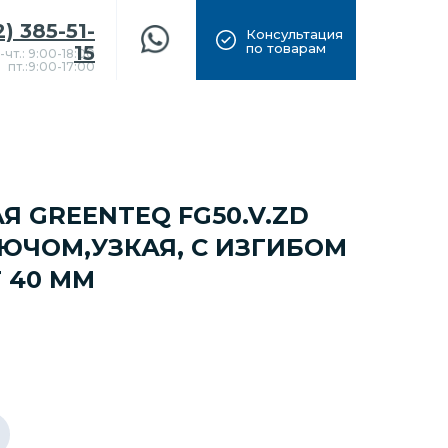
2) 385-51-
Консультация
по товарам
15
-чт.: 9:00-18:00
пт.:9:00-17:00
Я GREENTEQ FG50.V.ZD
КЛЮЧОМ,УЗКАЯ, С ИЗГИБОМ
 40 ММ