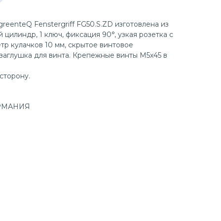
reenteQ Fenstergriff FG50.S.ZD изготовлена из
 цилиндр, 1 ключ, фиксация 90°, узкая розетка с
тр кулачков 10 мм, скрытое винтовое
заглушка для винта. Крепежные винты M5x45 в
сторону.
ЕРМАНИЯ