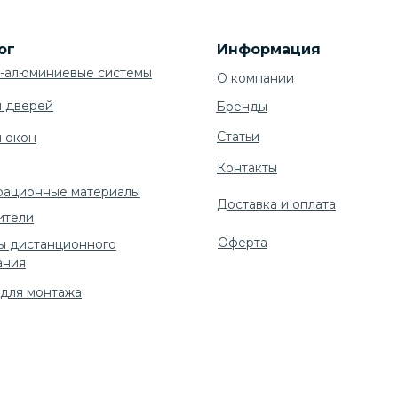
ог
Информация
-алюминиевые системы
О компании
я дверей
Бренды
Cтатьи
я окон
Контакты
рационные материалы
Доставка и оплата
ители
Оферта
ы дистанционного
ания
 для монтажа