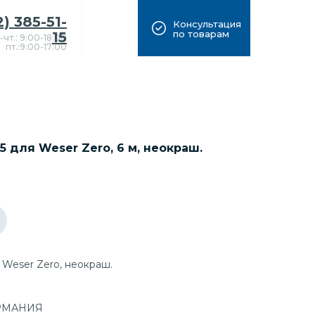
2) 385-51-
Консультация
по товарам
15
-чт.: 9:00-18:00
пт.:9:00-17:00
 для Weser Zero, 6 м, неокраш.
 Weser Zero, неокраш.
ЕРМАНИЯ