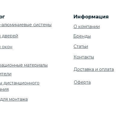
ог
Информация
-алюминиевые системы
О компании
я дверей
Бренды
Cтатьи
я окон
Контакты
рационные материалы
Доставка и оплата
ители
Оферта
ы дистанционного
ания
 для монтажа