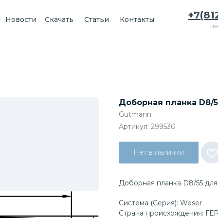
+7(81
Новости
Скачать
Статьи
Контакты
пн
Доборная планка D8/55
Gutmann
Артикул:
299530
Нет в наличии
Доборная планка D8/55 для
Система (Серия): Weser
Страна происхождения: Г