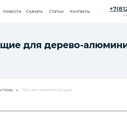
+7(81
Новости
Скачать
Статьи
Контакты
пн
щие для дерево-алюмини
истемы
Прочие комплектующие
»