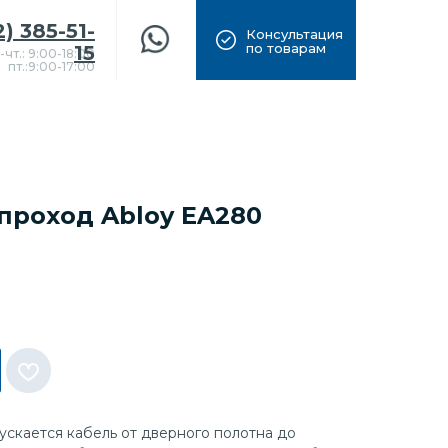
2) 385-51-
Консультация
по товарам
15
-чт.: 9:00-18:00
пт.:9:00-17:00
проход Abloy EA280
скается кабель от дверного полотна до