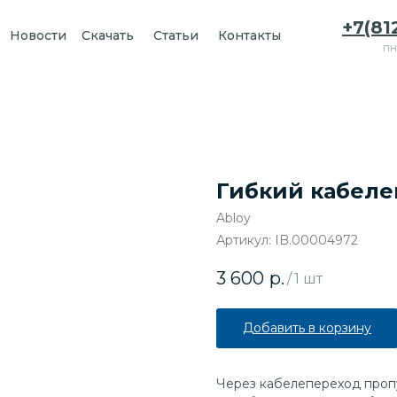
+7(81
Новости
Скачать
Статьи
Контакты
пн
Гибкий кабеле
Abloy
Артикул:
IB.00004972
3 600
р.
/
1 шт
Добавить в корзину
Через кабелепереход пропу