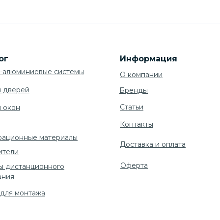
ог
Информация
-алюминиевые системы
О компании
я дверей
Бренды
Cтатьи
я окон
Контакты
рационные материалы
Доставка и оплата
ители
Оферта
ы дистанционного
ания
 для монтажа