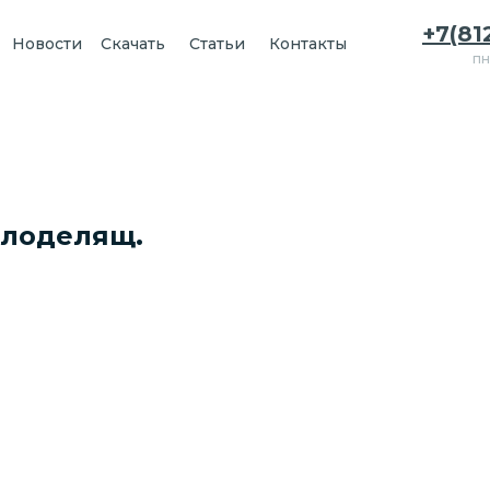
+7(81
Новости
Скачать
Статьи
Контакты
пн
клоделящ.