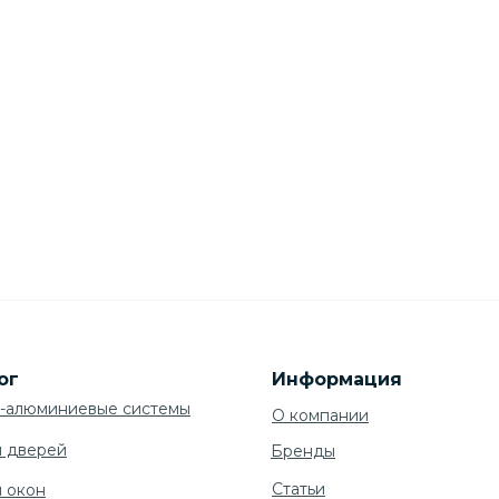
ог
Информация
-алюминиевые системы
О компании
я дверей
Бренды
Cтатьи
я окон