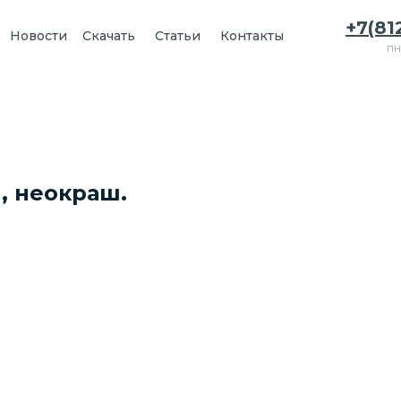
+7(81
Новости
Скачать
Статьи
Контакты
пн
м, неокраш.