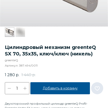
Цилиндровый механизм greenteQ
SX 70, 35x35, ключ/ключ (никель)
greenteQ
Артикул:
387.494/0011
1 280
р.
1 440
р.
Добавить в корзину
Двухсторонний профильный цилиндр greenteQ Profil-
Doppelzylinder SX (ключ-ключ) изготовлен из латуни,