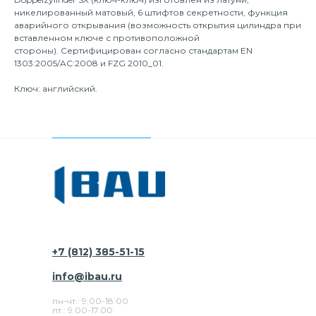
никелированный матовый, 6 штифтов секретности, функция
аварийного открывания (возможность открытия цилиндра при
вставленном ключе с противоположной
стороны). Сертифицирован согласно стандартам EN
1303:2005/AC:2008 и FZG 2010_01.
Ключ: английский.
+7 (812) 385-51-15
info@ibau.ru
пн-чт.: 9:00-18:00
пт.: 9.00-17.00