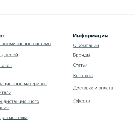
ог
Информация
-алюминиевые системы
О компании
я дверей
Бренды
Cтатьи
я окон
Контакты
рационные материалы
Доставка и оплата
ители
Оферта
ы дистанционного
ания
 для монтажа