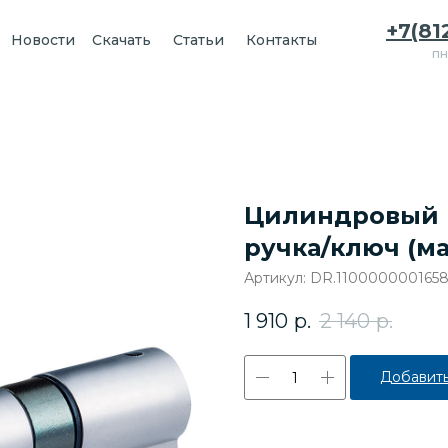
+7(81
Новости
Скачать
Статьи
Контакты
пн
Цилиндровый 
ручка/ключ (м
Артикул:
DR.110000000165
1 910
р.
2 140
р.
Добавить