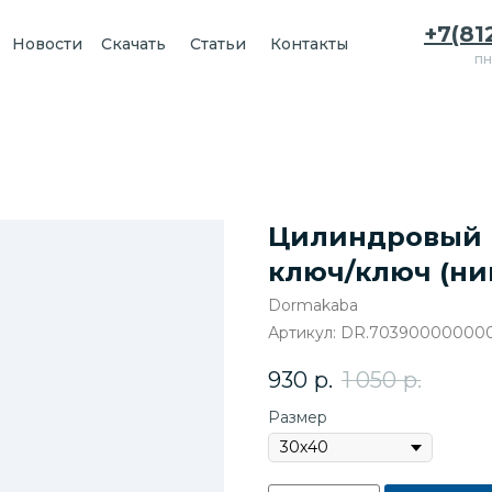
+7(81
Новости
Скачать
Статьи
Контакты
пн
Цилиндровый 
ключ/ключ (ни
Dormakaba
Артикул:
DR.70390000000
930
р.
1 050
р.
Размер