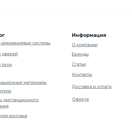
ог
Информация
-алюминиевые системы
О компании
я дверей
Бренды
Cтатьи
я окон
Контакты
рационные материалы
Доставка и оплата
ители
Оферта
ы дистанционного
ания
 для монтажа