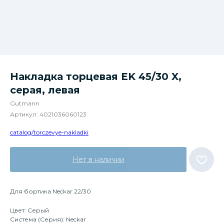
Накладка торцевая EK 45/30 X,
серая, левая
Gutmann
Артикул:
4021036060123
catalog/torczevye-nakladki
Нет в наличии
Для бортика Neckar 22/30
Цвет: Серый
Система (Серия): Neckar