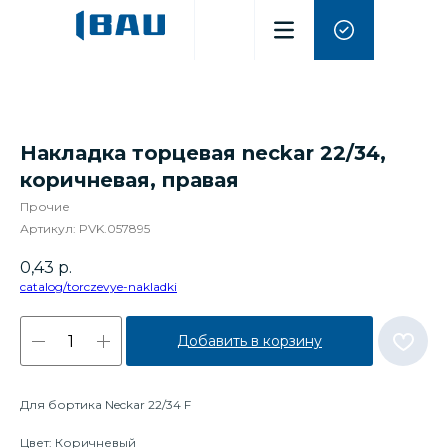
Накладка торцевая neckar 22/34,
коричневая, правая
Прочие
Артикул:
PVK.057895
0,43
р.
catalog/torczevye-nakladki
Добавить в корзину
Для бортика Neckar 22/34 F
Цвет: Коричневый