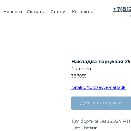
+7(81
Новости
Скачать
Статьи
Контакты
пн
Накладка торцевая 256
Gutmann
387855
catalog/torczevye-nakladki
Добавить в корзину
Для бортика Drau 25/24 F-TI
Цвет: Белый