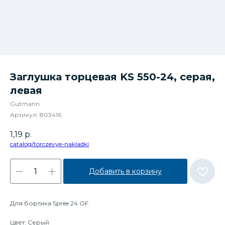
Заглушка торцевая KS 550-24, серая,
левая
Gutmann
Артикул:
803416
1,19
р.
catalog/torczevye-nakladki
Добавить в корзину
Для бортика Spree 24 OF
Цвет: Серый