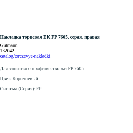
Накладка торцевая EK FP 7605, серая, правая
Gutmann
132042
catalog/torczevye-nakladki
Добавить в корзину
Для защитного профиля створки FP 7605
Цвет: Коричневый
Система (Серия): FP