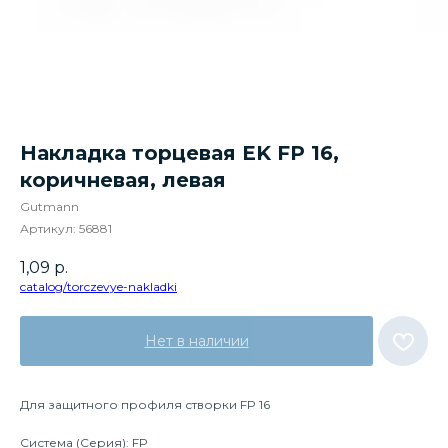
Накладка торцевая EK FP 16,
коричневая, левая
Gutmann
Артикул:
56881
1,09
р.
catalog/torczevye-nakladki
Нет в наличии
Для защитного профиля створки FP 16
Система (Серия): FP