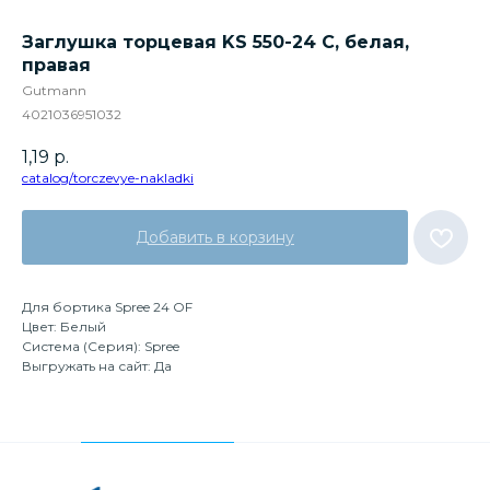
Заглушка торцевая KS 550-24 C, белая,
правая
Gutmann
4021036951032
1,19
р.
catalog/torczevye-nakladki
Добавить в корзину
Для бортика Spree 24 OF
Цвет: Белый
Система (Серия): Spree
Выгружать на сайт: Да