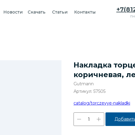
+7(81
Новости
Скачать
Статьи
Контакты
пн
Накладка торце
коричневая, л
Gutmann
Артикул:
57505
catalog/torczevye-nakladki
Добавить