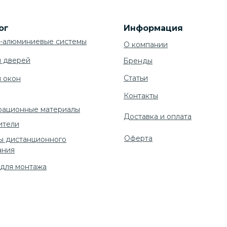
ог
Информация
-алюминиевые системы
О компании
я дверей
Бренды
Cтатьи
я окон
Контакты
рационные материалы
Доставка и оплата
ители
Оферта
ы дистанционного
ания
 для монтажа