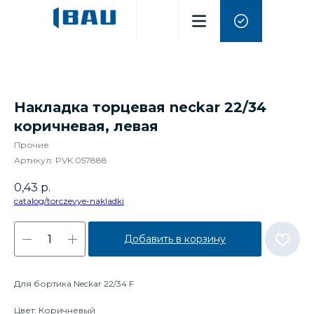
Накладка торцевая neckar 22/34
коричневая, левая
Прочие
Артикул:
PVK.057888
0,43
р.
catalog/torczevye-nakladki
Добавить в корзину
Для бортика Neckar 22/34 F
Цвет: Коричневый