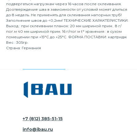
подвергаться нагрузкам через 16 часов после склеивания.
Доотверждение шва в зависимости от условий может длиться
до 8 недель. Не применять для склеивания напорных труб!
Заполнение швов до <0,2мм! ТЕХНИЧЕСКИЕ ХАРАКТЕРИСТИКИ:
Выход : при склеивании планок: 20 мм шириной прим.. 8 г/
пог.м 40 мм шириной прим. 16 г/пог.м t° хранения : в сухом
помещении при +15°C до +25°C. ФОРМА ПОСТАВКИ: картридж
Вес : 305гр.
Страна: Германия
+7 (812) 385-51-15
info@ibau.ru