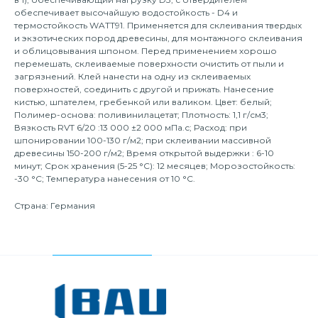
обеспечивает высочайшую водостойкость - D4 и
термостойкость WATT91. Применяется для склеивания твердых
и экзотических пород древесины, для монтажного склеивания
и облицовывания шпоном. Перед применением хорошо
перемешать, склеиваемые поверхности очистить от пыли и
загрязнений. Клей нанести на одну из склеиваемых
поверхностей, соединить с другой и прижать. Нанесение
кистью, шпателем, гребенкой или валиком. Цвет: белый;
Полимер-основа: поливинилацетат; Плотность: 1,1 г/см3;
Вязкость RVT 6/20 :13 000 ±2 000 мПа.с; Расход: при
шпонировании 100-130 г/м2; при склеивании массивной
древесины 150-200 г/м2; Время открытой выдержки : 6-10
минут; Срок хранения (5-25 °С): 12 месяцев; Морозостойкость:
-30 °С; Температура нанесения от 10 °С.
Страна: Германия