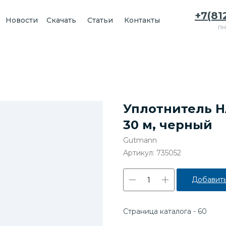
+7(81
Новости
Скачать
Статьи
Контакты
пн
Уплотнитель HA
30 м, черный
Gutmann
Артикул:
735052
Добавить
Страница каталога - 60