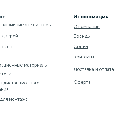
ог
Информация
-алюминиевые системы
О компании
я дверей
Бренды
Cтатьи
я окон
Контакты
рационные материалы
Доставка и оплата
ители
Оферта
ы дистанционного
ания
 для монтажа