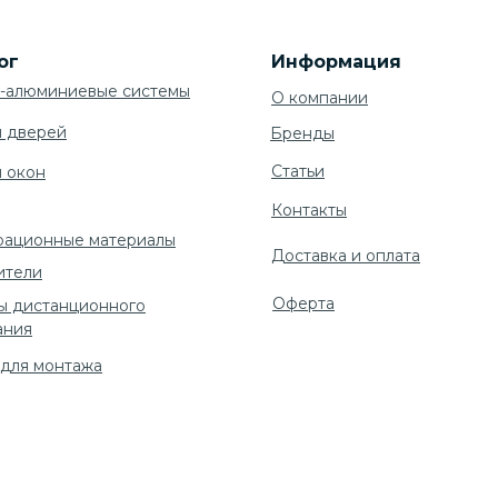
ог
Информация
-алюминиевые системы
О компании
я дверей
Бренды
Cтатьи
я окон
Контакты
рационные материалы
Доставка и оплата
ители
Оферта
ы дистанционного
ания
 для монтажа