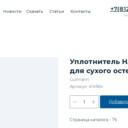
+7(81
Новости
Скачать
Статьи
Контакты
пн
Уплотнитель H
для сухого ос
Gutmann
Артикул:
414964
Добавить
Страница каталога - 76