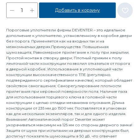
Добавить в корзину
Пороговые уплотнители фирмы DEVENTER – это идеальное
дополнение к уплотнителю, установленному в коробке двери
без порога. Применяется как на входных так и на
межкомнатных дверях.Преимущества: Повышенная
шумозащита; Равномерное прилегание к полу при закрытии;
Простой монтаж в створку двери; Плотный прижим к полу
ленточной части конструкции позволил отказаться от порога
в дверной коробке; Использование в уплотняющей части
конструкции высококачественного ТПЕ (регулярно
подтверждаемого сертификатами качества), который обладает
свойством самогашения; Саморегулирование плотности
прилегания при неровной поверхности пола; Наличие паза
для использования торцевого ключа в головной части
конструкции с целью отладки механизма опускания; Длина
конструкции от 235 мм до 1500 мм; Поставляется в упаковках
как для нескольких экземпляров, так и для одного изделия.
Внимание! Автоматический порог Deventer может
укорачиваться максимум на 125 мм со стороны дверного замка!
Защита от шума при испытании на дверных конструкциях был,
достигнут показатель шумозащиты в 50 дБ, что отвечает