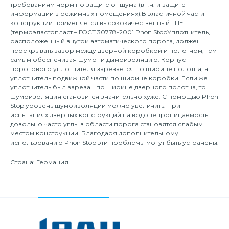
требованиям норм по защите от шума (в т.ч. и защите
информации в режимных помещениях).В эластичной части
конструкции применяется высококачественный ТПЕ
(термоэластопласт – ГОСТ 30778-2001.Phon StopУплотнитель,
расположенный внутри автоматического порога, должен
перекрывать зазор между дверной коробкой и полотном, тем
самым обеспечивая шумо- и дымоизоляцию. Корпус
порогового уплотнителя зарезается по ширине полотна, а
уплотнитель подвижной части по ширине коробки. Если же
уплотнитель был зарезан по ширине дверного полотна, то
шумоизоляция становится значительно хуже. С помощью Phon
Stop уровень шумоизоляции можно увеличить. При
испытаниях дверных конструкций на водонепроницаемость
довольно часто углы в области порога становятся слабым
местом конструкции. Благодаря дополнительному
использованию Phon Stop эти проблемы могут быть устранены.
Страна: Германия