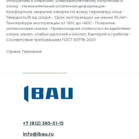
отношению к старению, ультрафиолетовому излучению и
озону - Незначительная остаточная деформация -
Комфортное закрытие створки по всему периметру окна -
Твердость 55 ед. ШорА - Срок эксплуатации: не менее 10 лет -
Температура эксплуатации от -50С до +60С - Покрытие:
силиконовая смазка - Превосходная стойкость к воздействию
озона, масел, слабых щелочей и кислот, бактерий и грибков -
Соответствие требованиям ГОСТ 30778-2001
Страна: Германия
+7 (812) 385-51-15
info@ibau.ru