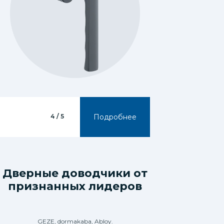
4 / 5
Подробнее
Дверные доводчики от
4 / 5
признанных лидеров
предложений
GEZE, dormakaba, Abloy.