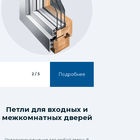
2 / 5
Подробнее
Петли для входных и
2 / 5
межкомнатных дверей
предложений
Предложим решение для любой двери. В