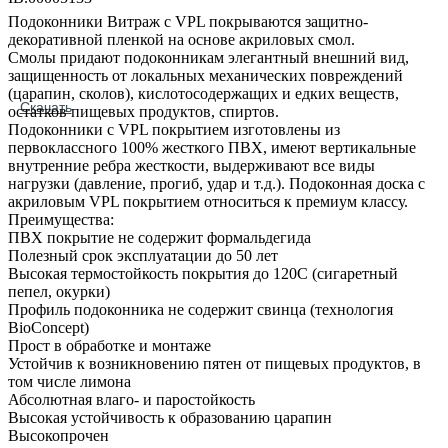
Подоконники Витраж с VPL покрываются защитно-
декоративной пленкой на основе акриловых смол.
Смолы придают подоконникам элегантный внешний вид,
защищенность от локальных механических повреждений
(царапин, сколов), кислотосодержащих и едких веществ,
Скачать
остатков пищевых продуктов, спиртов.
Подоконники с VPL покрытием изготовлены из
первоклассного 100% жесткого ПВХ, имеют вертикальные
внутренние ребра жесткости, выдерживают все виды
нагрузки (давление, прогиб, удар и т.д.). Подоконная доска с
акриловым VPL покрытием относиться к премиум классу.
Преимущества:
ПВХ покрытие не содержит формальдегида
Полезный срок эксплуатации до 50 лет
Высокая термостойкость покрытия до 120С (сигаретный
пепел, окурки)
Профиль подоконника не содержит свинца (технология
BioConcept)
Прост в обработке и монтаже
Устойчив к возникновению пятен от пищевых продуктов, в
том числе лимона
Абсолютная влаго- и паростойкость
Высокая устойчивость к образованию царапин
Высокопрочен