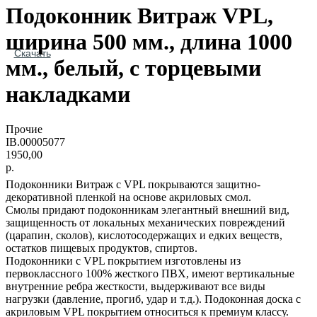
Подоконник Витраж VPL,
ширина 500 мм., длина 1000
Скачать
мм., белый, с торцевыми
накладками
Прочие
IB.00005077
1950,00
р.
Подоконники Витраж с VPL покрываются защитно-
декоративной пленкой на основе акриловых смол.
Смолы придают подоконникам элегантный внешний вид,
защищенность от локальных механических повреждений
(царапин, сколов), кислотосодержащих и едких веществ,
остатков пищевых продуктов, спиртов.
Подоконники с VPL покрытием изготовлены из
первоклассного 100% жесткого ПВХ, имеют вертикальные
внутренние ребра жесткости, выдерживают все виды
нагрузки (давление, прогиб, удар и т.д.). Подоконная доска с
акриловым VPL покрытием относиться к премиум классу.