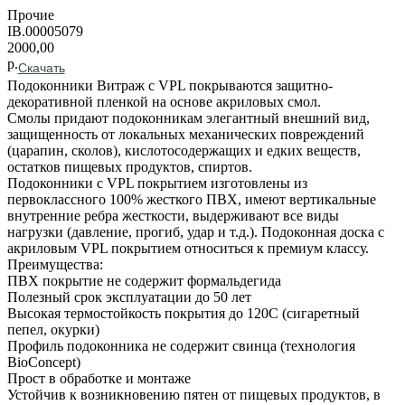
Прочие
IB.00005079
2000,00
р.
Скачать
Подоконники Витраж с VPL покрываются защитно-
декоративной пленкой на основе акриловых смол.
Смолы придают подоконникам элегантный внешний вид,
защищенность от локальных механических повреждений
(царапин, сколов), кислотосодержащих и едких веществ,
остатков пищевых продуктов, спиртов.
Подоконники с VPL покрытием изготовлены из
первоклассного 100% жесткого ПВХ, имеют вертикальные
внутренние ребра жесткости, выдерживают все виды
нагрузки (давление, прогиб, удар и т.д.). Подоконная доска с
акриловым VPL покрытием относиться к премиум классу.
Преимущества:
ПВХ покрытие не содержит формальдегида
Полезный срок эксплуатации до 50 лет
Высокая термостойкость покрытия до 120С (сигаретный
пепел, окурки)
Профиль подоконника не содержит свинца (технология
BioConcept)
Прост в обработке и монтаже
Устойчив к возникновению пятен от пищевых продуктов, в