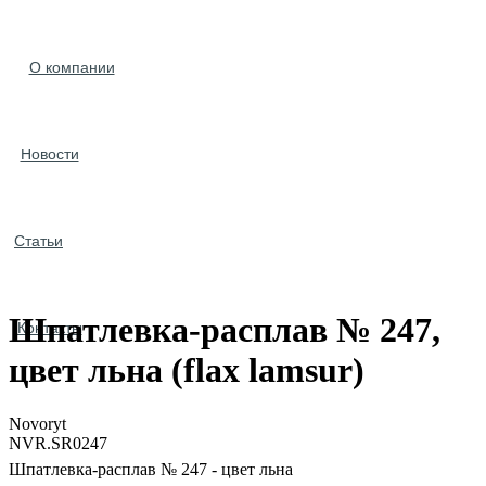
О компании
Новости
Статьи
Шпатлевка-расплав № 247,
Контакты
цвет льна (flax lamsur)
Novoryt
NVR.SR0247
Шпатлевка-расплав № 247 - цвет льна