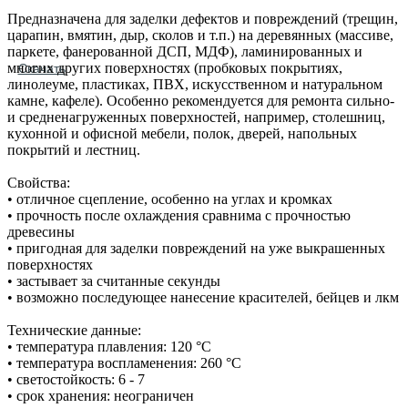
Предназначена для заделки дефектов и повреждений (трещин,
царапин, вмятин, дыр, сколов и т.п.) на деревянных (массиве,
паркете, фанерованной ДСП, МДФ), ламинированных и
многих других поверхностях (пробковых покрытиях,
Скачать
линолеуме, пластиках, ПВХ, искусственном и натуральном
камне, кафеле). Особенно рекомендуется для ремонта сильно‐
и средненагруженных поверхностей, например, столешниц,
кухонной и офисной мебели, полок, дверей, напольных
покрытий и лестниц.
Свойства:
• отличное сцепление, особенно на углах и кромках
• прочность после охлаждения сравнима с прочностью
древесины
• пригодная для заделки повреждений на уже выкрашенных
поверхностях
• застывает за считанные секунды
• возможно последующее нанесение красителей, бейцев и лкм
Технические данные:
• температура плавления: 120 °С
• температура воспламенения: 260 °С
• светостойкость: 6 - 7
• срок хранения: неограничен