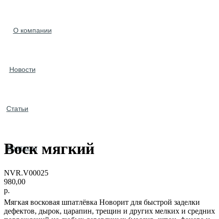
О компании
Новости
Статьи
Воск мягкий
Контакты
NVR.V00025
980,00
р.
Мягкая восковая шпатлёвка Новорит для быстрой заделки
дефектов, дырок, царапин, трещин и других мелких и средних