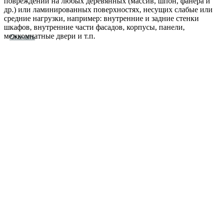
повреждений на любых деревянных (массив, шпон, фанера и
др.) или ламинированных поверхностях, несущих слабые или
средние нагрузки, например: внутренние и задние стенки
шкафов, внутренние части фасадов, корпусы, панели,
межкомнатные двери и т.п.
Скачать