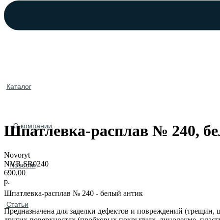
Каталог
О компании
Шпатлевка-расплав № 240, б
Novoryt
NVR.SR0240
Новости
690,00
р.
Шпатлевка-расплав № 240 - белый антик
Статьи
Предназначена для заделки дефектов и повреждений (трещин, 
других поверхностях (пробковых покрытиях, линолеуме, пласт