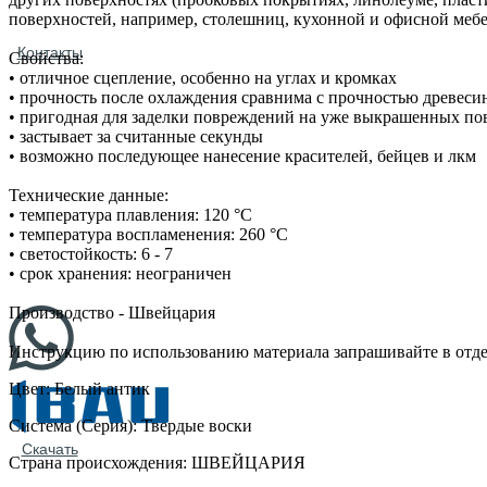
поверхностей, например, столешниц, кухонной и офисной мебе
Контакты
Свойства:
• отличное сцепление, особенно на углах и кромках
• прочность после охлаждения сравнима с прочностью древеси
• пригодная для заделки повреждений на уже выкрашенных по
• застывает за считанные секунды
• возможно последующее нанесение красителей, бейцев и лкм
Технические данные:
• температура плавления: 120 °С
• температура воспламенения: 260 °С
• светостойкость: 6 - 7
• срок хранения: неограничен
Производство - Швейцария
Инструкцию по использованию материала запрашивайте в отд
Цвет: Белый антик
Система (Серия): Твердые воски
Скачать
Страна происхождения: ШВЕЙЦАРИЯ