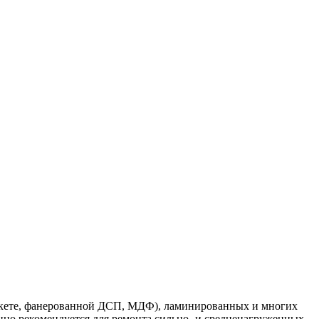
 паркете, фанерованной ДСП, МДФ), ламинированных и многих
нно рекомендуется для ремонта сильно‐ и средненагруженных