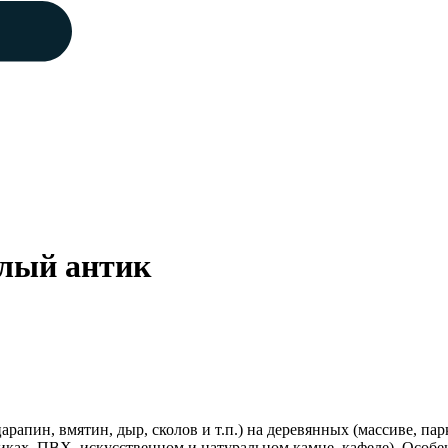
елый антик
царапин, вмятин, дыр, сколов и т.п.) на деревянных (массиве,
иках, ПВХ, искусственном и натуральном камне, кафеле). Особе