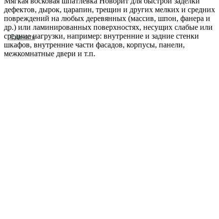
Мягкая восковая шпатлёвка Новорит для быстрой заделки
дефектов, дырок, царапин, трещин и других мелких и средних
повреждений на любых деревянных (массив, шпон, фанера и
др.) или ламинированных поверхностях, несущих слабые или
средние нагрузки, например: внутренние и задние стенки
Скачать
шкафов, внутренние части фасадов, корпусы, панели,
межкомнатные двери и т.п.