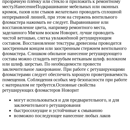
прозрачную плёнку или стекло и приложить к ремонтному
месту.НанесениеПодкрашивание мебельных или оконных
кромок, пазов или стыков желательно проводить сплошной
непрерывной линией, при этом на стержень вентильного
фломастера нажимать не следует. Выравнивание или
восстановление цвета, например ремонтного места,
заделанного Мягким воском Новорит, лучше проводить
чистой ветошью, слегка увлажнённой ретуширующим
составом. Восстановление текстуры древесины проводится
заостренным концом или заостренным стержнем вентильного
фломастера. Слишком обильное нанесение ретуширующего
состава можно сгладить негрубым нетканым шлиф. волокном
или шлиф. шерстью. По необходимости провести
заключительное лакирование. При работе с ретуширующими
фломастерами следует обеспечить хорошую проветриваемость
помещения. Соблюдения особых мер безопасности при работе
с материалом не требуется.Основные свойства
ретуширующих фломастеров Новорит
могут использоваться и для предварительного, и для
заключительного ретуширования
быстросохнущие и устойчивые к смыванию
возможно последующее нанесение любых лаков