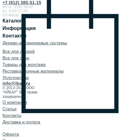
+7 (812) 385-51-15
пн-чт.: 9:00-18:00
пт.: 9.00-17.00
Сб./воскр.: выходной
Каталог
Информация
Контакты
Дерево-алюминиевые системы
Все для дверей
Все для окон
Товары для монтажа
Реставрационные материалы
Уплотнители
info@ibau.ru
© 2013-2026 ООО
"АЙБАУ". Все права
защищены.
О компании
Cтатьи
Контакты
Доставка и оплата
Оферта