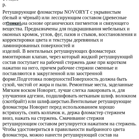
р.
Ретуширующие фломастеры NOVORYT с укрывистым
(белый и чёрный) или лессирующим составом (древесные
оттенки) на основе органических пигментов и связующего
Скачать
вещества. Предназначены для подкрашивания мебельных и
оконных кромок, углов, фуг, пазов и стыков, восстановления и
корректировки цвета и текстуры деревянных и
ламинированных поверхностей и
изделий. В вентильных ретуширующих фломастерах
вмонтирован клапан, через который жидкий ретуширующий
состав поступает на рабочий стержень даже при коротком
нажатии на него, причем рабочие стержни сменные и
поставляются в закругленной или заостренной
форме.Подготовка поверхностиПоверхность должна быть
сухой, чистой от жира и пыли. Ремонтные места, заделанные
Мягким воском Новорит, лучше слегка лакировать и, для
улучшения адгезии, подшлифовать нетканым шлиф. волокном
(скотбрайт) или шлиф.шерстью.Вентильные ретуширующие
фломастеры Новорит перед использованием хорошо
встряхнуть, снять колпачок и, держа фломастер стержнем
вниз, нажать на стержень. Смачивание стержня
ретуширующим составом регулируется нажатием на стержень.
Чтобы удостовериться в правильности выбранного цвета
фломастера, можно нанести ретуширующий состав на