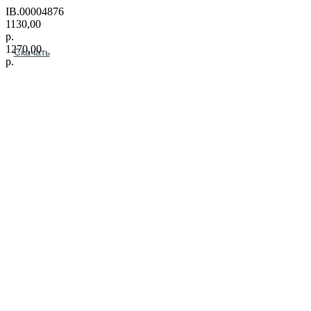
IB.00004876
1130,00
р.
1270,00
Скачать
р.